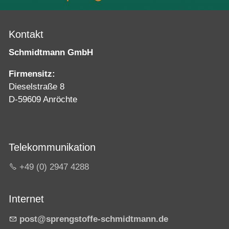
Kontakt
Schmidtmann GmbH
Firmensitz:
Dieselstraße 8
D-59609 Anröchte
Telekommunikation
+49 (0) 2947 4288
Internet
p
st
spr
ngst
ff
-schm
dtm
nn
d