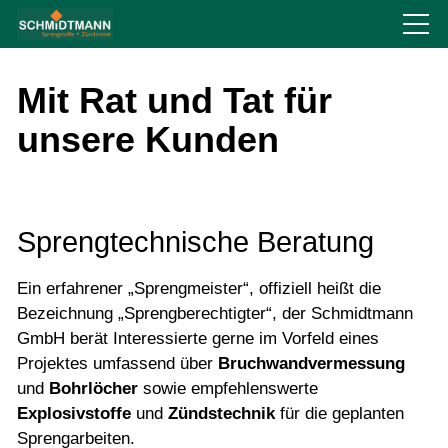
Über uns
Mit Rat und Tat für
unsere Kunden
Produkte
Service
Sprengtechnische Beratung
Recht
Ein erfahrener „Sprengmeister“, offiziell heißt die
Bezeichnung „Sprengberechtigter“, der Schmidtmann
GmbH berät Interessierte gerne im Vorfeld eines
Links
Projektes umfassend über
Bruchwandvermessung
und
Bohrlöcher
sowie empfehlenswerte
Explosivstoffe
und
Zündstechnik
für die geplanten
Kontakt
Sprengarbeiten.